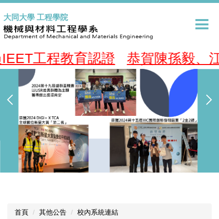
跳
大同大學 工程學院
到
主
要
內
EET工程教育認證
恭賀陳孫毅、江雅
容
區
首頁
其他公告
校內系統連結