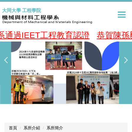
跳
大同大學 工程學院
到
主
要
內
通過IEET工程教育認證
恭賀陳孫毅
容
區
首頁
系所介紹
系所簡介