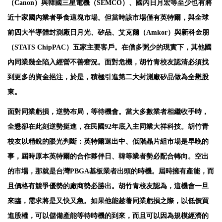
（Canon）與韓國三星電機（SEMCO）、國內日月宏等至少也有將
近十家國內業者爭食這塊市場。但當時該市場僅有英特爾，與全球
前四大半導體封測廠日月光、矽品、艾克爾（Amkor）與新科金朋
（STATS ChipPAC）五家主要客戶。在僧多粥少的現實下，其他國
內同業幾全陷入經營不善窘況。面對危機，胡竹青校友認清必須找
到更多的資金挹注，於是，積極引進第二大封測廠矽品做為全懋股
東。
面對同業虧損，逆勢布局，等待機會。當大多數業者相繼收手時，
全懋卻在此刻逆勢挺進，在民國92年底入主同業大祥科技。胡竹青
校友以精銳的眼光判斷：英特爾退出中、低階晶片組市場是早晚的
事，屆時原本英特爾的合作夥伴日、韓等業者勢必配合轉向。空出
的市場，那就是台灣PBGA基板業者出頭的時機。屆時擁有產能，而
且價格有競爭優勢的廠商勢必勝出。胡竹青校友認為，這機會一旦
來臨，需求將是又快又急。如果他能趁著同業虧損之際，以低價買
進股權，可以儲備產能等待時機的到來，而且可以因為規模經濟的