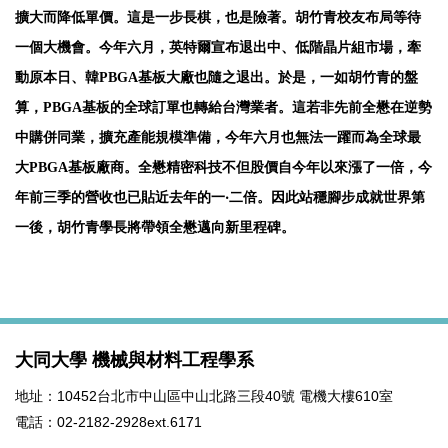
擴大而降低單價。這是一步長棋，也是險著。胡竹青校友布局等待
一個大機會。今年六月，英特爾宣布退出中、低階晶片組市場，牽
動原本日、韓PBGA基板大廠也隨之退出。於是，一如胡竹青的盤
算，PBGA基板的全球訂單也轉給台灣業者。這若非先前全懋在逆勢
中購併同業，擴充產能規模準備，今年六月也無法一躍而為全球最
大PBGA基板廠商。全懋精密科技不但股價自今年以來漲了一倍，今
年前三季的營收也已貼近去年的一‧二倍。因此站穩腳步成就世界第
一後，胡竹青學長將帶領全懋邁向新里程碑。
大同大學 機械與材料工程學系
地址：10452台北市中山區中山北路三段40號 電機大樓610室
電話：02-2182-2928ext.6171