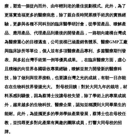
療，塑造一個從內而外、由年輕到老的最佳規劃模式。此外，為了
更落實造福更多的醫療病患，除了親自長時間累積手術房的實務經
驗，更參與各種不同科別的臨床醫學研討會，從學習產品、瞭解產
品、應用產品、代理產品到最後的開發產品，一路朝向建構台灣成
為醫療重心的目標邁進，公司規模已涵蓋銷售體系、醫療GMP工廠
與臨床診所等單位，個人並有多項醫療產品專利、多篇醫療期刊發
表、與多起台灣手術第一例等優異成果。，在臨床醫療方面，虛心
且積極的向世界各國吸收專業經驗，瞭解並努力開發新的醫療科
技，除了做到與世界接軌，也要讓台灣之光的成就，有朝一日亦能
在在生物科技界發揚光大。 對母校回饋：對於大同九年的栽培，材
料系感到驕傲，因為蔡博士沒讓母校失望，除了學術上的專業成就
外，越來越多的生物科技、醫療企業，認知並稱讚到大同畢業生的
能耐。此外，為提攜更多的學弟學妹產業發展，蔡博士也在母校任
教，並找尋更多對此產業有興趣的團隊成員，打響大同母校的招
牌。