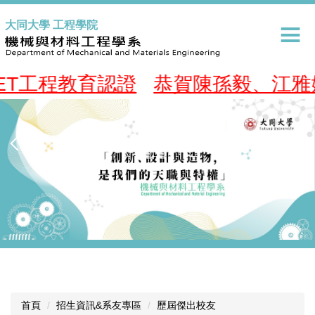
跳
大同大學 工程學院
到
主
要
內
程教育認證
恭賀陳孫毅、江雅婷同學入選
容
區
首頁
招生資訊&系友專區
歷屆傑出校友