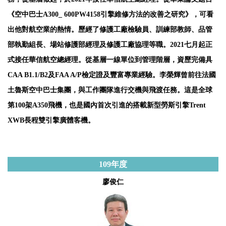
《空中巴士A300_ 600PW4158引擎維修方法的改善之研究》，可看
出他對航空業的熱情。歷經了修護工廠檢驗員、訓練部教師、品管
部執勤組長、場站修護部經理及修護工廠協理等職。2021七月起正
式接任華信航空總經理。從基層一線單位到管理階層，資歷完備具
CAA B1.1/B2及FAA A/P檢定證及豐富專業經驗。李榮輝曾前往法國
土魯斯空中巴士集團，與工作團隊進行交機與飛渡任務。這是全球
第100架A350飛機，也是國內首次引進的搭載新型勞斯引擎Trent
XWB長程雙引擎廣體客機。
109
年度
廖俊仁